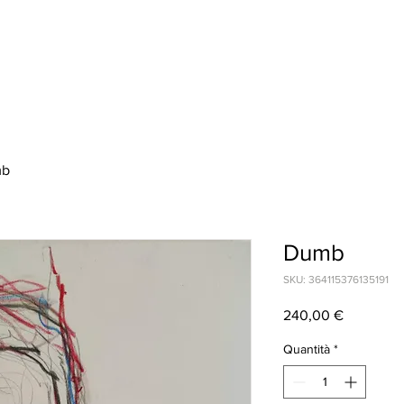
mb
Dumb
SKU: 364115376135191
Prezzo
240,00 €
Quantità
*